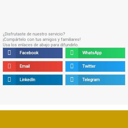
¿Disfrutaste de nuestro servicio?
¡Compártelo con tus amigos y familiares!
Usa los enlaces de abajo para difundirlo.
Share
Share
Facebook
WhatsApp
on
on
facebook
whatsapp
Share
Share
Email
Twitter
on
on
email
twitter
Share
Share
LinkedIn
Telegram
on
on
linkedin
telegram