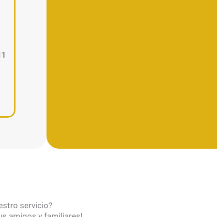
11
estro servicio?
s amigos y familiares!