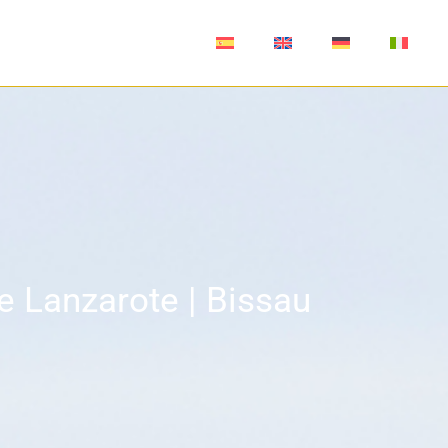
Bissau Car
e Lanzarote | Bissau