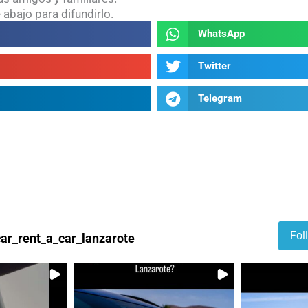
 abajo para difundirlo.
Share
WhatsApp
on
whatsapp
Share
Twitter
on
twitter
Share
Telegram
on
telegram
Fol
ar_rent_a_car_lanzarote