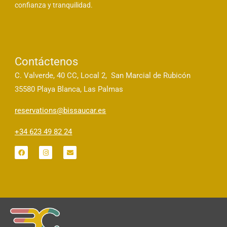
confianza y tranquilidad.
Contáctenos
C. Valverde, 40 CC, Local 2, San Marcial de Rubicón
35580 Playa Blanca, Las Palmas
reservations@bissaucar.es
+34 623 49 82 24
F
I
E
a
n
n
c
s
v
e
t
e
b
a
l
o
g
o
o
r
p
k
a
e
m