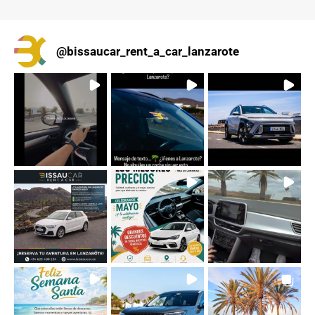
@
bissaucar_rent_a_car_lanzarote