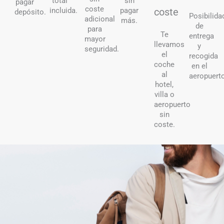
total
sin
pagar
coste
incluida.
pagar
coste
depósito.
Posibilida
adicional
más.
de
para
Te
entrega
mayor
llevamos
y
seguridad.
el
recogida
coche
en el
al
aeropuert
hotel,
villa o
aeropuerto
sin
coste.