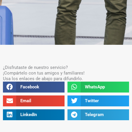
¿Disfrutaste de nuestro servicio?
¡Compártelo con tus amigos y familiares!
Usa los enlaces de abajo para difundirlo.
Share
Share
Facebook
WhatsApp
on
on
facebook
whatsapp
Share
Share
Email
Twitter
on
on
email
twitter
Share
Share
LinkedIn
Telegram
on
on
linkedin
telegram