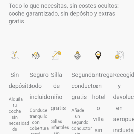
Todo lo que necesitas, sin costes ocultos:
coche garantizado, sin depósito y extras
gratis
Sin
Seguro
Silla
Segundo
Entrega
Recogi
depósito
todo
de
conductor
en
y
incluido
niño
gratis
hotel
devoluc
Alquila
tu
gratis
o
en
Conduce
Añade
coche
tranquilo
un
sin
villa
aeropue
Sillas
con
segundo
necesidad
infantiles
cobertura
conductor
de
sin
incluid
sin