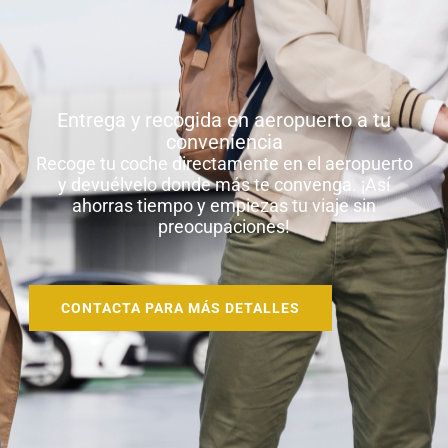
Entrega y recogida en aeropuerto a tu
conveniencia
Recoge tu coche directamente en el aeropuerto
y devuélvelo donde más te convenga. ¡Así
ahorras tiempo y empiezas tu viaje sin
preocupaciones!
CONTACTA PARA MÁS DETALLES