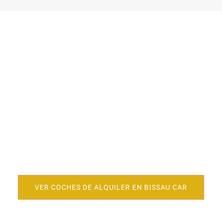
Explora nuestros coches en alquiler en Playa
Blanca
Descubre los mejores coches de alquiler al mejor
precio con Bissau Car.
Tu coche ideal en Playa Blanca te está esperando.
VER COCHES DE ALQUILER EN BISSAU CAR