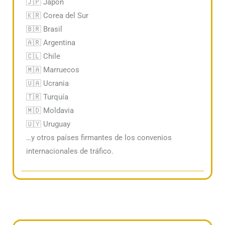
🇯🇵 Japón
🇰🇷 Corea del Sur
🇧🇷 Brasil
🇦🇷 Argentina
🇨🇱 Chile
🇲🇦 Marruecos
🇺🇦 Ucrania
🇹🇷 Turquía
🇲🇩 Moldavia
🇺🇾 Uruguay
…y otros países firmantes de los convenios
internacionales de tráfico.