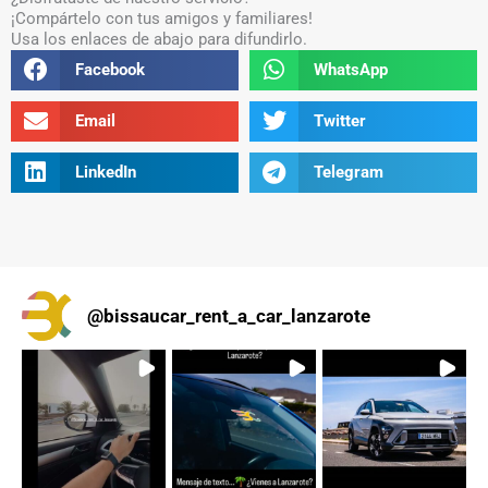
¡Compártelo con tus amigos y familiares!
Usa los enlaces de abajo para difundirlo.
Share
Share
Facebook
WhatsApp
on
on
facebook
whatsapp
Share
Share
Email
Twitter
on
on
email
twitter
Share
Share
LinkedIn
Telegram
on
on
linkedin
telegram
@
bissaucar_rent_a_car_lanzarote