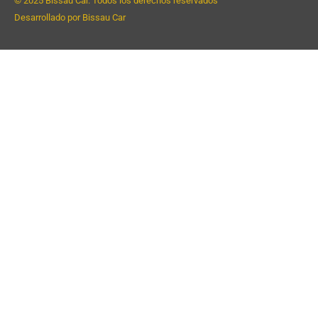
© 2025 Bissau Car. Todos los derechos reservados
Desarrollado por Bissau Car