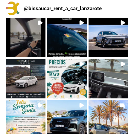
@
bissaucar_rent_a_car_lanzarote